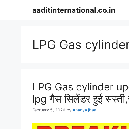
Skip
aaditinternational.co.in
to
content
LPG Gas cylinde
LPG Gas cylinder upda
lpg गैस सिलेंडर हुई सस्ती
February 5, 2026
by
Ananya jhaa