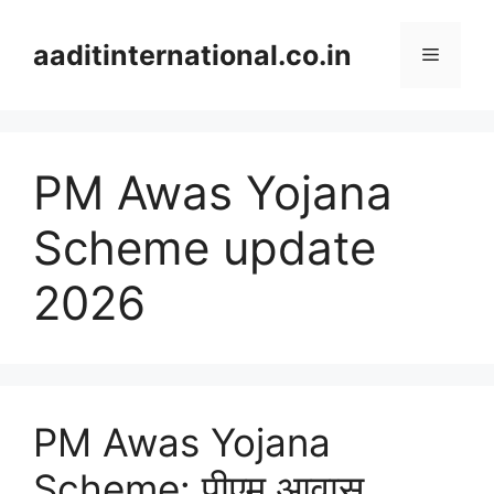
Skip
to
aaditinternational.co.in
Menu
content
PM Awas Yojana
Scheme update
2026
PM Awas Yojana
Scheme: पीएम आवास