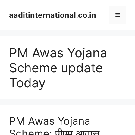
Skip
to
aaditinternational.co.in
Menu
content
PM Awas Yojana
Scheme update
Today
PM Awas Yojana
Scheme: पीएम आवास